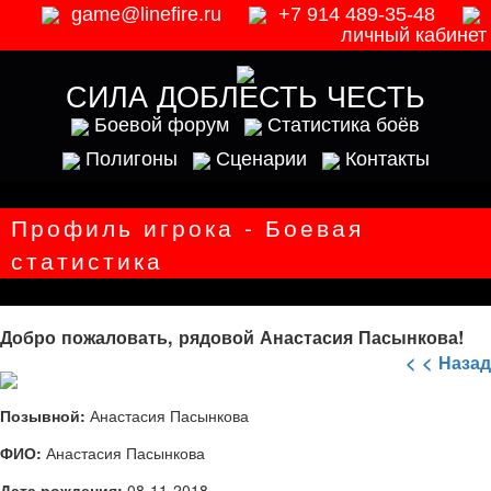
game@linefire.ru
+7 914 489-35-48
личный кабинет
СИЛА ДОБЛЕСТЬ ЧЕСТЬ
Боевой форум
Статистика боёв
Полигоны
Сценарии
Контакты
Профиль игрока - Боевая
статистика
Добро пожаловать, рядовой Анастасия Пасынкова!
< < Назад
Позывной:
Анастасия Пасынкова
ФИО:
Анастасия Пасынкова
Дата рождения:
08-11-2018